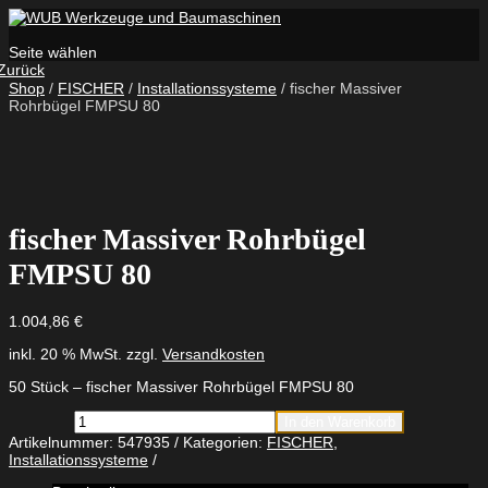
Seite wählen
Zurück
Shop
/
FISCHER
/
Installationssysteme
/ fischer Massiver
Rohrbügel FMPSU 80
fischer Massiver Rohrbügel
FMPSU 80
1.004,86
€
inkl. 20 % MwSt.
zzgl.
Versandkosten
50 Stück – fischer Massiver Rohrbügel FMPSU 80
fischer
In den Warenkorb
Massiver
Artikelnummer:
547935
Kategorien:
FISCHER
,
Rohrbügel
Installationssysteme
FMPSU
80