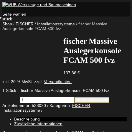
Seite wählen
Zurück
Shop
/
FISCHER
/
Installationssysteme
/ fischer Massive
Auslegerkonsole FCAM 500 fvz
fischer Massive
Auslegerkonsole
FCAM 500 fvz
137,36
€
inkl. 20 % MwSt.
zzgl.
Versandkosten
1 Stück – fischer Massive Auslegerkonsole FCAM 500 fvz
fischer
In den Warenkorb
Massive
Artikelnummer:
538020
Kategorien:
FISCHER
,
Auslegerkonsole
Installationssysteme
FCAM
500
Beschreibung
fvz
Zusätzliche Informationen
Menge