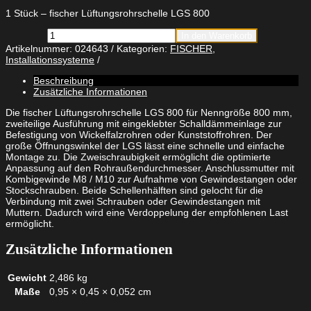
1 Stück – fischer Lüftungsrohrschelle LGS 800
fischer
In den Warenkorb
Lüftungsrohrschelle
Artikelnummer:
024643
Kategorien:
FISCHER
,
LGS
Installationssysteme
800
Menge
Beschreibung
Zusätzliche Informationen
Die fischer Lüftungsrohrschelle LGS 800 für Nenngröße 800 mm,
zweiteilige Ausführung mit eingeklebter Schalldämmeinlage zur
Befestigung von Wickelfalzrohren oder Kunststoffrohren. Der
große Öffnungswinkel der LGS lässt eine schnelle und einfache
Montage zu. Die Zweischraubigkeit ermöglicht die optimierte
Anpassung auf den Rohraußendurchmesser. Anschlussmutter mit
Kombigewinde M8 / M10 zur Aufnahme von Gewindestangen oder
Stockschrauben. Beide Schellenhälften sind gelocht für die
Verbindung mit zwei Schrauben oder Gewindestangen mit
Muttern. Dadurch wird eine Verdoppelung der empfohlenen Last
ermöglicht.
Zusätzliche Informationen
Gewicht
2,486 kg
Maße
0,95 × 0,45 × 0,052 cm