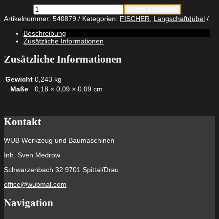
fischer
In den Warenkorb
Langschaftdübel
Artikelnummer:
540879
Kategorien:
FISCHER
,
Langschaftdübel
SXRL
8
Beschreibung
x
Zusätzliche Informationen
60
Menge
Zusätzliche Informationen
Gewicht
0,243 kg
Maße
0,18 × 0,09 × 0,09 cm
Kontakt
WUB Werkzeug und Baumaschinen
Inh. Sven Medrow
Schwarzenbach 32 9701 Spittal/Drau
office@wubmal.com
Navigation