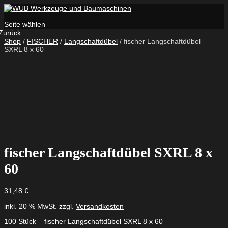
Seite wählen
Zurück
Shop
/
FISCHER
/
Langschaftdübel
/ fischer Langschaftdübel
SXRL 8 x 60
fischer Langschaftdübel SXRL 8 x
60
31,48
€
inkl. 20 % MwSt.
zzgl.
Versandkosten
100 Stück – fischer Langschaftdübel SXRL 8 x 60