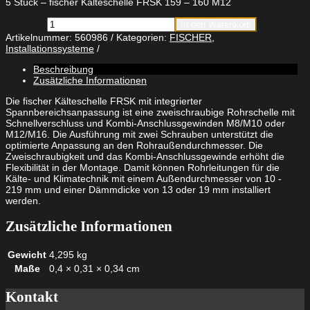
5 Stück – fischer Kälteschelle FRSK 159 – 160 M12
fischer
In den Warenkorb
Kälteschelle
Artikelnummer:
560986
Kategorien:
FISCHER
,
FRSK
Installationssysteme
159
-
Beschreibung
160
Zusätzliche Informationen
M12
Menge
Die fischer Kälteschelle FRSK mit integrierter
Spannbereichsanpassung ist eine zweischraubige Rohrschelle mit
Schnellverschluss und Kombi-Anschlussgewinden M8/M10 oder
M12/M16. Die Ausführung mit zwei Schrauben unterstützt die
optimierte Anpassung an den Rohraußendurchmesser. Die
Zweischraubigkeit und das Kombi-Anschlussgewinde erhöht die
Flexibilität in der Montage. Damit können Rohrleitungen für die
Kälte- und Klimatechnik mit einem Außendurchmesser von 10 -
219 mm und einer Dämmdicke von 13 oder 19 mm installiert
werden.
Zusätzliche Informationen
Gewicht
4,295 kg
Maße
0,4 × 0,31 × 0,34 cm
Kontakt