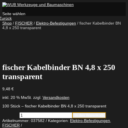
Seite wählen
Zurück
Shop
/
FISCHER
/
Elektro-Befestigungen
/ fischer Kabelbinder BN
4,8 x 250 transparent
fischer Kabelbinder BN 4,8 x 250
transparent
9,48
€
inkl. 20 % MwSt.
zzgl.
Versandkosten
100 Stück – fischer Kabelbinder BN 4,8 x 250 transparent
fischer
In den Warenkorb
Kabelbinder
Artikelnummer:
037582
Kategorien:
Elektro-Befestigungen
,
BN
FISCHER
4,8