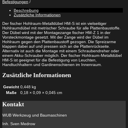
Befestigungen
HM
4
Beschreibung
x
Zusätzliche Informationen
45
S
Der fischer Hohlraum-Metalldübel HM-S ist ein vielseitiger
mit
Hohlraumdübel mit metrischer Schraube für alle Plattenbaustoffe.
metrischer
Der Dübel wird mit der Montagezange fischer HM-Z 1 in der
Schraube
Vorsteckmontage gesetzt. Mit der Zange wird der Dübel im
Menge
Hohlraum gegen den Plattenbaustoff gezogen. Die Spreizarme
klappen dabei auf und pressen sich an die Plattenrückseite.
Alternativ ist auch die Montage mit einem Schraubendreher oder
einem Akku-Schrauber möglich. Der fischer Hohlraum-Metalldübel
HM-S ist geeignet für die Befestigung von Leuchten,
Handtuchhaltern und Gardinenschienen im Innenraum.
Zusätzliche Informationen
Gewicht
0,448 kg
Maße
0,18 × 0,09 × 0,045 cm
Kontakt
WUB Werkzeug und Baumaschinen
Inh. Sven Medrow