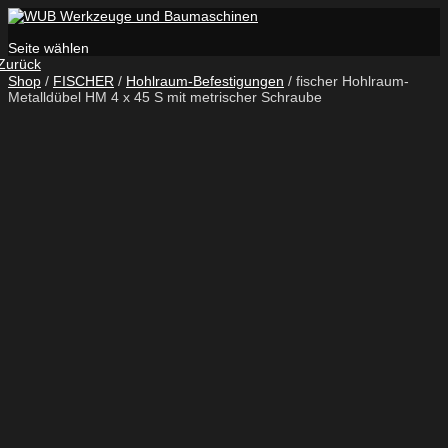
Seite wählen
Zurück
Shop
/
FISCHER
/
Hohlraum-Befestigungen
/ fischer Hohlraum-
Metalldübel HM 4 x 45 S mit metrischer Schraube