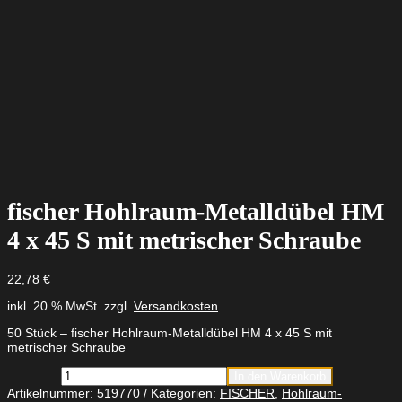
fischer Hohlraum-Metalldübel HM
4 x 45 S mit metrischer Schraube
22,78
€
inkl. 20 % MwSt.
zzgl.
Versandkosten
50 Stück – fischer Hohlraum-Metalldübel HM 4 x 45 S mit
metrischer Schraube
fischer
In den Warenkorb
Hohlraum-
Artikelnummer:
519770
Kategorien:
FISCHER
,
Hohlraum-
Metalldübel