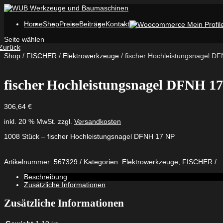
Home
Shop
Preise
Beiträge
Kontakt
Seite wählen
Zurück
Shop
/
FISCHER
/
Elektrowerkzeuge
/ fischer Hochleistungsnagel D
fischer Hochleistungsnagel DFNH 1
306,64
€
inkl. 20 % MwSt.
zzgl.
Versandkosten
1008 Stück – fischer Hochleistungsnagel DFNH 17 NP
Artikelnummer:
567329
Kategorien:
Elektrowerkzeuge
,
FISCHER
Beschreibung
Zusätzliche Informationen
Zusätzliche Informationen