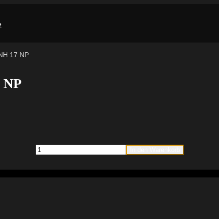
FNH 17 NP
7 NP
fischer
In den Warenkorb
Hochleistungsnagel
DFNH
17
NP
Menge