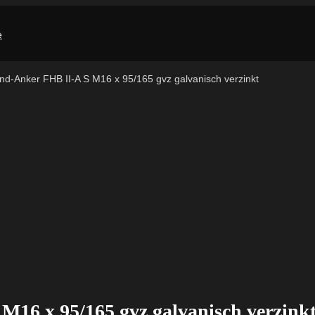
ond-Anker FHB II-A S M16 x 95/165 gvz galvanisch verzinkt
M16 x 95/165 gvz galvanisch verzink