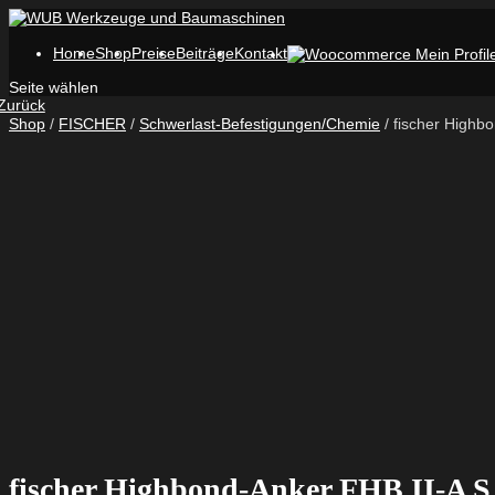
Home
Shop
Preise
Beiträge
Kontakt
Seite wählen
Zurück
Shop
/
FISCHER
/
Schwerlast-Befestigungen/Chemie
/ fischer Highb
fischer Highbond-Anker FHB II-A S 