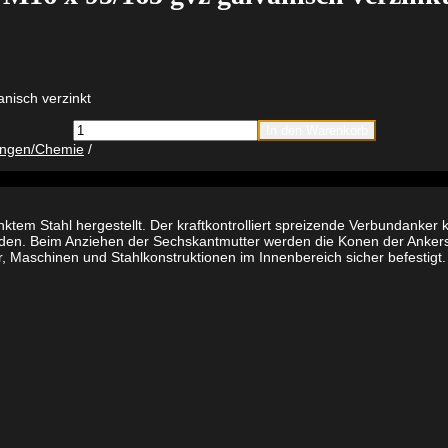
nisch verzinkt
fischer
In den Warenkorb
Highbond-
ungen/Chemie
Anker
FHB
II-
A
S
inktem Stahl hergestellt. Der kraftkontrolliert spreizende Verbundank
M16
en. Beim Anziehen der Sechskantmutter werden die Konen der Ankerst
x
 Maschinen und Stahlkonstruktionen im Innenbereich sicher befestigt.
95/165
gvz
galvanisch
verzinkt
Menge