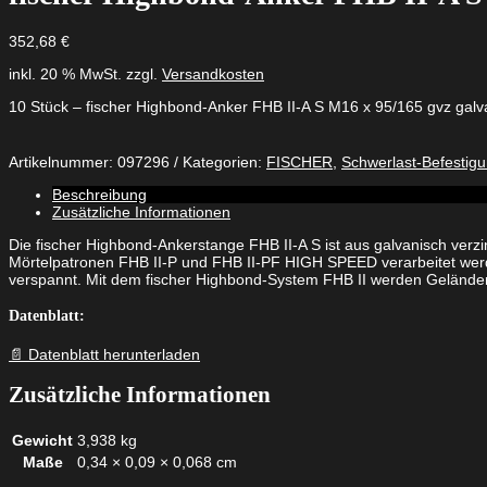
352,68
€
inkl. 20 % MwSt.
zzgl.
Versandkosten
10 Stück – fischer Highbond-Anker FHB II-A S M16 x 95/165 gvz galva
Artikelnummer:
097296
Kategorien:
FISCHER
,
Schwerlast-Befestig
Beschreibung
Zusätzliche Informationen
Die fischer Highbond-Ankerstange FHB II-A S ist aus galvanisch verz
Mörtelpatronen FHB II-P und FHB II-PF HIGH SPEED verarbeitet werd
verspannt. Mit dem fischer Highbond-System FHB II werden Geländer,
Datenblatt:
📄 Datenblatt herunterladen
Zusätzliche Informationen
Gewicht
3,938 kg
Maße
0,34 × 0,09 × 0,068 cm