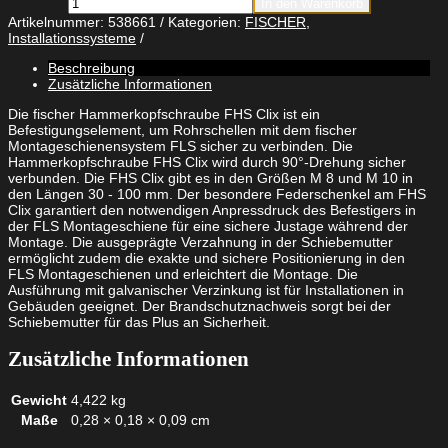
In den Warenkorb
Hammerkopfschraube
Artikelnummer:
538661
Kategorien:
FISCHER
,
FHS
Installationssysteme
CLIX
10
Beschreibung
x
Zusätzliche Informationen
100
Menge
Die fischer Hammerkopfschraube FHS Clix ist ein
Befestigungselement, um Rohrschellen mit dem fischer
Montageschienensystem FLS sicher zu verbinden. Die
Hammerkopfschraube FHS Clix wird durch 90°-Drehung sicher
verbunden. Die FHS Clix gibt es in den Größen M 8 und M 10 in
den Längen 30 - 100 mm. Der besondere Federschenkel am FHS
Clix garantiert den notwendigen Anpressdruck des Befestigers in
der FLS Montageschiene für eine sichere Justage während der
Montage. Die ausgeprägte Verzahnung in der Schiebemutter
ermöglicht zudem die exakte und sichere Positionierung in den
FLS Montageschienen und erleichtert die Montage. Die
Ausführung mit galvanischer Verzinkung ist für Installationen in
Gebäuden geeignet. Der Brandschutznachweis sorgt bei der
Schiebemutter für das Plus an Sicherheit.
Zusätzliche Informationen
Gewicht
4,422 kg
Maße
0,28 × 0,18 × 0,09 cm