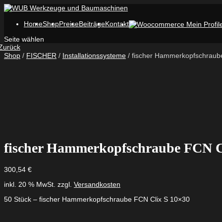
Home
Shop
Preise
Beiträge
Kontakt
Seite wählen
Zurück
Shop
/
FISCHER
/
Installationssysteme
/ fischer Hammerkopfschraub
fischer Hammerkopfschraube FCN C
300,54
€
inkl. 20 % MwSt.
zzgl.
Versandkosten
50 Stück – fischer Hammerkopfschraube FCN Clix S 10×30