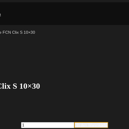
e FCN Clix S 10×30
lix S 10×30
fischer
In den Warenkorb
Hammerkopfschraube