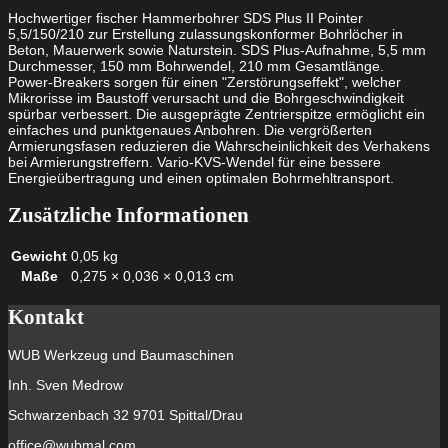
Hochwertiger fischer Hammerbohrer SDS Plus II Pointer
5,5/150/210 zur Erstellung zulassungskonformer Bohrlöcher in
Beton, Mauerwerk sowie Naturstein. SDS Plus-Aufnahme, 5,5 mm
Durchmesser, 150 mm Bohrwendel, 210 mm Gesamtlänge.
Power-Breakers sorgen für einen "Zerstörungseffekt", welcher
Mikrorisse im Baustoff verursacht und die Bohrgeschwindigkeit
spürbar verbessert. Die ausgeprägte Zentrierspitze ermöglicht ein
einfaches und punktgenaues Anbohren. Die vergrößerten
Armierungsfasen reduzieren die Wahrscheinlichkeit des Verhakens
bei Armierungstreffern. Vario-KVS-Wendel für eine bessere
Energieübertragung und einen optimalen Bohrmehltransport.
Zusätzliche Informationen
Gewicht
0,05 kg
Maße
0,275 × 0,036 × 0,013 cm
Kontakt
WUB Werkzeug und Baumaschinen
Inh. Sven Medrow
Schwarzenbach 32 9701 Spittal/Drau
office@wubmal.com