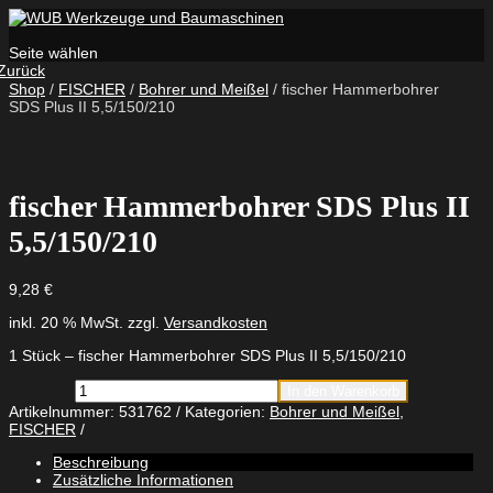
Seite wählen
Zurück
Shop
/
FISCHER
/
Bohrer und Meißel
/ fischer Hammerbohrer
SDS Plus II 5,5/150/210
fischer Hammerbohrer SDS Plus II
5,5/150/210
9,28
€
inkl. 20 % MwSt.
zzgl.
Versandkosten
1 Stück – fischer Hammerbohrer SDS Plus II 5,5/150/210
fischer
In den Warenkorb
Hammerbohrer
Artikelnummer:
531762
Kategorien:
Bohrer und Meißel
,
SDS
FISCHER
Plus
II
Beschreibung
5,5/150/210
Zusätzliche Informationen
Menge