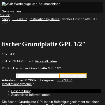
Seite wählen
Zurück
Shop
/
FISCHER
/
Installationssysteme
/ fischer Grundplatte GPL
1/2″
fischer Grundplatte GPL 1/2″
102,54
€
inkl. 20 % MwSt.
zzgl.
Versandkosten
25 Stück – fischer Grundplatte GPL 1/2″
fischer
In den Warenkorb
Grundplatte
Artikelnummer:
079667
Kategorien:
FISCHER
,
GPL
Installationssysteme
1/2"
Menge
Beschreibung
Zusätzliche Informationen
Die fischer Grundplatte GPL ist ein Befestigungselement mit einer