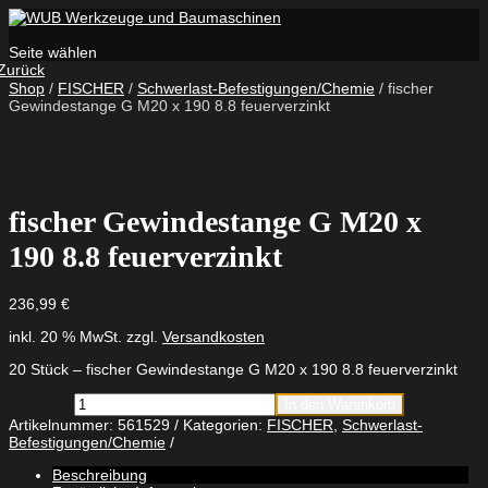
Seite wählen
Zurück
Shop
/
FISCHER
/
Schwerlast-Befestigungen/Chemie
/ fischer
Gewindestange G M20 x 190 8.8 feuerverzinkt
fischer Gewindestange G M20 x
190 8.8 feuerverzinkt
236,99
€
inkl. 20 % MwSt.
zzgl.
Versandkosten
20 Stück – fischer Gewindestange G M20 x 190 8.8 feuerverzinkt
fischer
In den Warenkorb
Gewindestange
Artikelnummer:
561529
Kategorien:
FISCHER
,
Schwerlast-
G
Befestigungen/Chemie
M20
x
Beschreibung
190