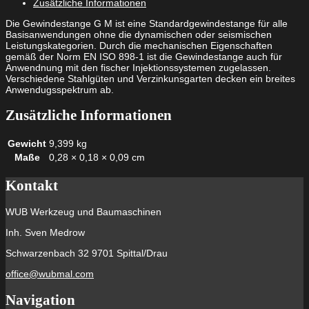
Zusätzliche Informationen
8.8
feuerverzinkt
Die Gewindestange G M ist eine Standardgewindestange für alle
Menge
Basisanwendungen ohne die dynamischen oder seismischen
Leistungskategorien. Durch die mechanischen Eigenschaften
gemäß der Norm EN ISO 898-1 ist die Gewindestange auch für
Anwendnung mit den fischer Injektionssystemen zugelassen.
Verschiedene Stahlgüten und Verzinkunsgarten decken ein breites
Anwendugsspektrum ab.
Zusätzliche Informationen
Gewicht
9,399 kg
Maße
0,28 × 0,18 × 0,09 cm
Kontakt
WUB Werkzeug und Baumaschinen
Inh. Sven Medrow
Schwarzenbach 32 9701 Spittal/Drau
office@wubmal.com
Navigation