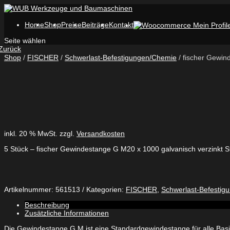
Home
Shop
Preise
Beiträge
Kontakt
Seite wählen
Zurück
Shop
/
FISCHER
/
Schwerlast-Befestigungen/Chemie
/ fischer Gewin
inkl. 20 % MwSt.
zzgl.
Versandkosten
5 Stück – fischer Gewindestange G M20 x 1000 galvanisch verzinkt S
Artikelnummer:
561513
Kategorien:
FISCHER
,
Schwerlast-Befestig
Beschreibung
Zusätzliche Informationen
Die Gewindestange G M ist eine Standardgewindestange für alle B