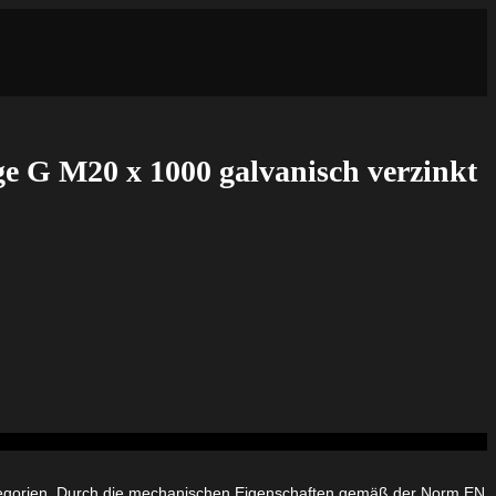
ge G M20 x 1000 galvanisch verzinkt
tegorien. Durch die mechanischen Eigenschaften gemäß der Norm EN