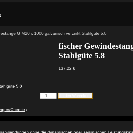
destange G M20 x 1000 galvanisch verzinkt Stahlgüte 5.8
fischer Gewindestan
Stahlgüte 5.8
137,22
€
tahlgüte 5.8
fischer
In den Warenkorb
Gewindestange
G
M20
ungen/Chemie
x
1000
galvanisch
verzinkt
asisanwendungen ohne die dynamischen oder seismischen Leistungska
Stahlgüte