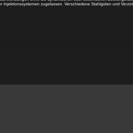
er Injektionssystemen zugelassen. Verschiedene Stahlgüten und Verzi
5.8
Menge