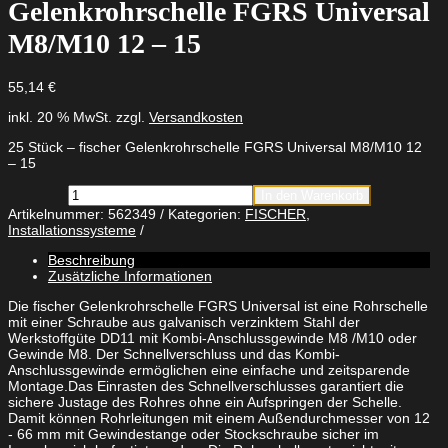
Gelenkrohrschelle FGRS Universal
M8/M10 12 – 15
55,14
€
inkl. 20 % MwSt.
zzgl.
Versandkosten
25 Stück – fischer Gelenkrohrschelle FGRS Universal M8/M10 12
– 15
fischer
In den Warenkorb
Gelenkrohrschelle
Artikelnummer:
562349
Kategorien:
FISCHER
,
FGRS
Installationssysteme
Universal
M8/M10
Beschreibung
12
Zusätzliche Informationen
-
15
Die fischer Gelenkrohrschelle FGRS Universal ist eine Rohrschelle
Menge
mit einer Schraube aus galvanisch verzinktem Stahl der
Werkstoffgüte DD11 mit Kombi-Anschlussgewinde M8 /M10 oder
Gewinde M8. Der Schnellverschluss und das Kombi-
Anschlussgewinde ermöglichen eine einfache und zeitsparende
Montage.Das Einrasten des Schnellverschlusses garantiert die
sichere Justage des Rohres ohne ein Aufspringen der Schelle.
Damit können Rohrleitungen mit einem Außendurchmesser von 12
- 66 mm mit Gewindestange oder Stockschraube sicher im