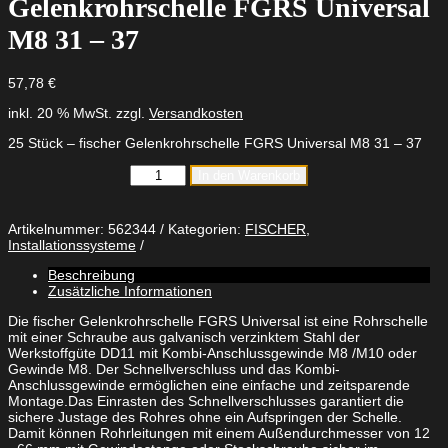
Gelenkrohrschelle FGRS Universal
M8 31 – 37
57,78
€
inkl. 20 % MwSt.
zzgl.
Versandkosten
25 Stück – fischer Gelenkrohrschelle FGRS Universal M8 31 – 37
fischer
In den Warenkorb
Gelenkrohrschelle
FGRS
Universal
Artikelnummer:
562344
Kategorien:
FISCHER
,
M8
Installationssysteme
31
-
Beschreibung
37
Zusätzliche Informationen
Menge
Die fischer Gelenkrohrschelle FGRS Universal ist eine Rohrschelle
mit einer Schraube aus galvanisch verzinktem Stahl der
Werkstoffgüte DD11 mit Kombi-Anschlussgewinde M8 /M10 oder
Gewinde M8. Der Schnellverschluss und das Kombi-
Anschlussgewinde ermöglichen eine einfache und zeitsparende
Montage.Das Einrasten des Schnellverschlusses garantiert die
sichere Justage des Rohres ohne ein Aufspringen der Schelle.
Damit können Rohrleitungen mit einem Außendurchmesser von 12