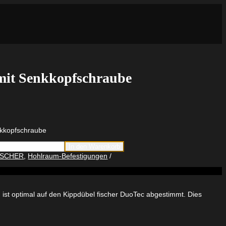
 mit Senkkopfschraube
nkkopfschraube
In den Warenkorb
ISCHER
,
Hohlraum-Befestigungen
fschraube
 ist optimal auf den Kippdübel fischer DuoTec abgestimmt. Dies