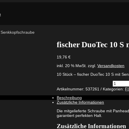
t Senkkopfschraube
fischer DuoTec 10 S
19,76
€
inkl. 20 % MwSt.
zzgl.
Versandkosten
10 Stück – fischer DuoTec 10 S mit Se
fischer
DuoTec
Artikelnummer:
537261
Kategorien:
F
10
S
Beschreibung
mit
Zusätzliche Informationen
Senkkop
Menge
Die mitgelieferte Schraube mit Panhead
garantiert perfekten Halt.
Zusätzliche Informationen