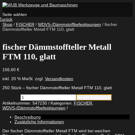
Seite wählen
Zurück
Shop
/
FISCHER
/
WDVS-/Dämmstoffbefestigungen
/ fischer
Dämmstoffteller Metall FTM 110, glatt
fischer Dämmstoffteller Metall
FTM 110, glatt
156,60
€
inkl. 20 % MwSt.
zzgl.
Versandkosten
250 Stück – fischer Dämmstoffteller Metall FTM 110, glatt
fischer
In den Warenkorb
Dämmstoffteller
Artikelnummer:
547230
Kategorien:
FISCHER
,
Metall
WDVS-/Dämmstoffbefestigungen
FTM
110,
Beschreibung
glatt
Zusätzliche Informationen
Menge
Der fischer Dämmstoffteller Metall FTM wird bei weichen