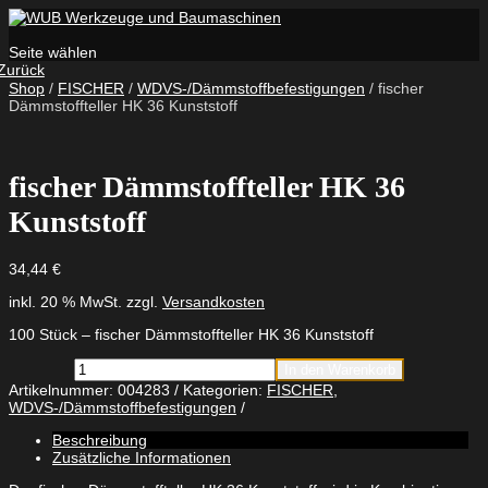
Seite wählen
Zurück
Shop
/
FISCHER
/
WDVS-/Dämmstoffbefestigungen
/ fischer
Dämmstoffteller HK 36 Kunststoff
fischer Dämmstoffteller HK 36
Kunststoff
34,44
€
inkl. 20 % MwSt.
zzgl.
Versandkosten
100 Stück – fischer Dämmstoffteller HK 36 Kunststoff
fischer
In den Warenkorb
Dämmstoffteller
Artikelnummer:
004283
Kategorien:
FISCHER
,
HK
WDVS-/Dämmstoffbefestigungen
36
Kunststoff
Beschreibung
Menge
Zusätzliche Informationen