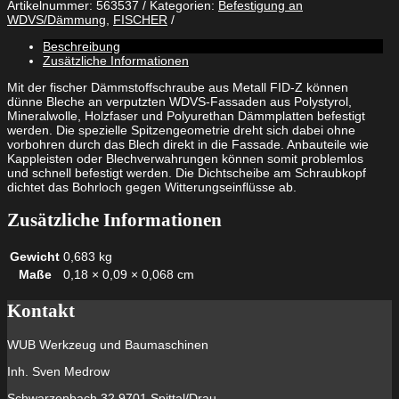
Artikelnummer:
563537
Kategorien:
Befestigung an
FID-
WDVS/Dämmung
,
FISCHER
Z
Menge
Beschreibung
Zusätzliche Informationen
Mit der fischer Dämmstoffschraube aus Metall FID-Z können
dünne Bleche an verputzten WDVS-Fassaden aus Polystyrol,
Mineralwolle, Holzfaser und Polyurethan Dämmplatten befestigt
werden. Die spezielle Spitzengeometrie dreht sich dabei ohne
vorbohren durch das Blech direkt in die Fassade. Anbauteile wie
Kappleisten oder Blechverwahrungen können somit problemlos
und schnell befestigt werden. Die Dichtscheibe am Schraubkopf
dichtet das Bohrloch gegen Witterungseinflüsse ab.
Zusätzliche Informationen
Gewicht
0,683 kg
Maße
0,18 × 0,09 × 0,068 cm
Kontakt
WUB Werkzeug und Baumaschinen
Inh. Sven Medrow
Schwarzenbach 32 9701 Spittal/Drau