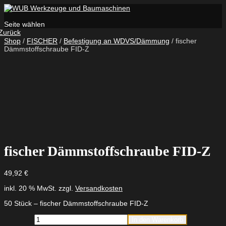
Seite wählen
Zurück
Shop
/
FISCHER
/
Befestigung an WDVS/Dämmung
/ fischer
Dämmstoffschraube FID-Z
fischer Dämmstoffschraube FID-Z
49,92
€
inkl. 20 % MwSt.
zzgl.
Versandkosten
50 Stück – fischer Dämmstoffschraube FID-Z
fischer
In den Warenkorb
Dämmstoffschraube