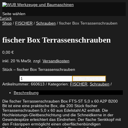
Seite wählen
Zurück
Shop
/
FISCHER
/
Schrauben
/ fischer Box Terrassenschrauben
fischer Box Terrassenschrauben
0,00
€
inkl. 20 % MwSt.
zzgl.
Versandkosten
Stück – fischer Box Terrassenschrauben
fischer
In den Warenkorb
Box
Artikelnummer:
660613
Kategorien:
FISCHER
,
Schrauben
Terrassenschrauben
Menge
Beschreibung
Die fischer Terrassenschrauben Box FTS-ST 5,0 x 60 A2P B200
Bit ist eine eine praktische Box, die 200 Stück fischer
Terrassenschrauben 5,0 x 60 aus Edelstahl A2 enthält. Die
Hochleistungs-Gleitbeschichtung und die Schneidkerne in der
Gewindespitze erleichtert das Eindrehen. Der flache Senkkopf mit
den Fräsrippen ermöglicht einen oberflächenbündigen