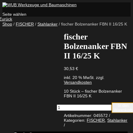
Seite wählen
Zurück
Shop
/
FISCHER
/
Stahlanker
/ fischer Bolzenanker FBN II 16/25 K
fischer
Bolzenanker FBN
II 16/25 K
30,53
€
inkl. 20 % MwSt.
zzgl.
Versandkosten
10 Stück – fischer Bolzenanker
FBN II 16/25 K
In den
fischer
Warenkorb
Bolzenanker
Artikelnummer:
045572
FBN
Kategorien:
FISCHER
,
Stahlanker
II
16/25
K