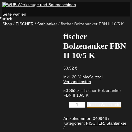
Seite wählen
Zurück
Shop
/
FISCHER
/
Stahlanker
/ fischer Bolzenanker FBN II 10/5 K
fischer
Bolzenanker FBN
II 10/5 K
50,92
€
inkl. 20 % MwSt.
zzgl.
Versandkosten
50 Stück – fischer Bolzenanker
FBN II 10/5 K
fischer
In den Warenkorb
Bolzenanker
FBN
II
Artikelnummer:
040946
10/5
Kategorien:
FISCHER
,
Stahlanker
K
Menge