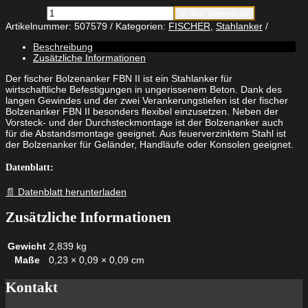
fischer
In den Warenkorb
Bolzenanker
Artikelnummer:
507579
Kategorien:
FISCHER
,
Stahlanker
FBN
II
Beschreibung
10/10
Zusätzliche Informationen
feuerverzinkt
Menge
Der fischer Bolzenanker FBN II ist ein Stahlanker für
wirtschaftliche Befestigungen in ungerissenem Beton. Dank des
langen Gewindes und der zwei Verankerungstiefen ist der fischer
Bolzenanker FBN II besonders flexibel einzusetzen. Neben der
Vorsteck- und der Durchsteckmontage ist der Bolzenanker auch
für die Abstandsmontage geeignet. Aus feuerverzinktem Stahl ist
der Bolzenanker für Geländer, Handläufe oder Konsolen geeignet.
Datenblatt:
📄 Datenblatt herunterladen
Zusätzliche Informationen
Gewicht
2,839 kg
Maße
0,23 × 0,09 × 0,09 cm
Kontakt