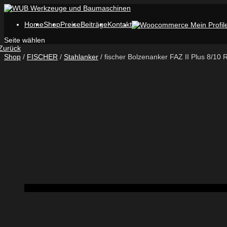
Home
Shop
Preise
Beiträge
Kontakt
Seite wählen
Zurück
Shop
/
FISCHER
/
Stahlanker
/ fischer Bolzenanker FAZ II Plus 8/10 R