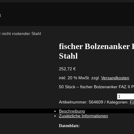
 nicht rostender Stahl
fischer Bolzenanker 
Stahl
252,72
€
inkl. 20 % MwSt.
zzgl.
Versandkosten
50 Stück – fischer Bolzenanker FAZ II P
fischer
Bolzenan
Artikelnummer:
564609
Kategorien:
F
FAZ
II
Beschreibung
Plus
Zusätzliche Informationen
8/10
R
Datenblatt:
nicht
rostende