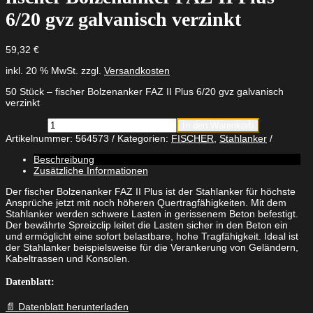
6/20 gvz galvanisch verzinkt
59,32
€
inkl. 20 % MwSt.
zzgl.
Versandkosten
50 Stück – fischer Bolzenanker FAZ II Plus 6/20 gvz galvanisch
verzinkt
fischer
In den Warenkorb
Bolzenanker
Artikelnummer:
564573
Kategorien:
FISCHER
,
Stahlanker
FAZ
II
Beschreibung
Plus
Zusätzliche Informationen
6/20
gvz
Der fischer Bolzenanker FAZ II Plus ist der Stahlanker für höchste
galvanisch
Ansprüche jetzt mit noch höheren Quertragfähigkeiten. Mit dem
verzinkt
Stahlanker werden schwere Lasten in gerissenem Beton befestigt.
Menge
Der bewährte Spreizclip leitet die Lasten sicher in den Beton ein
und ermöglicht eine sofort belastbare, hohe Tragfähigkeit. Ideal ist
der Stahlanker beispielsweise für die Verankerung von Geländern,
Kabeltrassen und Konsolen.
Datenblatt:
📄 Datenblatt herunterladen