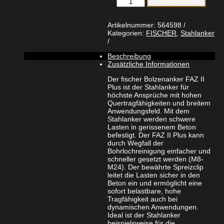
In den Warenkorb
Bolzenanker
FAZ
II
Artikelnummer:
564598
Plus
Kategorien:
FISCHER
,
Stahlanker
16/160
gvz
Beschreibung
galvanisch
Zusätzliche Informationen
verzinkt
Menge
Der fischer Bolzenanker FAZ II
Plus ist der Stahlanker für
höchste Ansprüche mit hohen
Quertragfähigkeiten und breitem
Anwendungsfeld. Mit dem
Stahlanker werden schwere
Lasten in gerissenem Beton
befestigt. Der FAZ II Plus kann
durch Wegfall der
Bohrlochreinigung einfacher und
schneller gesetzt werden (M8-
M24). Der bewährte Spreizclip
leitet die Lasten sicher in den
Beton ein und ermöglicht eine
sofort belastbare, hohe
Tragfähigkeit auch bei
dynamischen Anwendungen.
Ideal ist der Stahlanker
beispielsweise für die