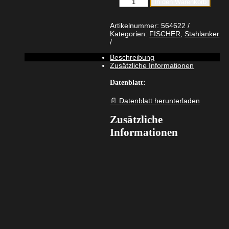
In den Warenkorb
Bolzenanker
FAZ
II
Artikelnummer:
564622
Plus
Kategorien:
FISCHER
,
Stahlanker
12/50
R
Beschreibung
nicht
Zusätzliche Informationen
rostender
Stahl
Menge
Datenblatt:
📄 Datenblatt herunterladen
Zusätzliche
Informationen