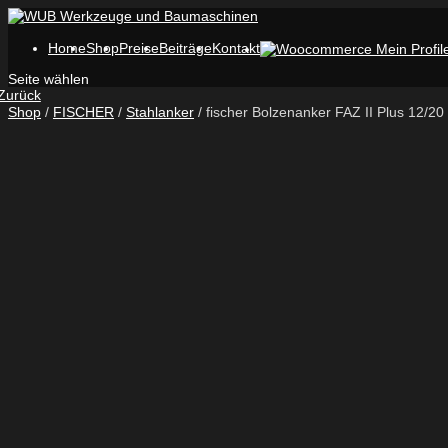
Home
Shop
Preise
Beiträge
Kontakt
Seite wählen
Zurück
Shop
/
FISCHER
/
Stahlanker
/ fischer Bolzenanker FAZ II Plus 12/20