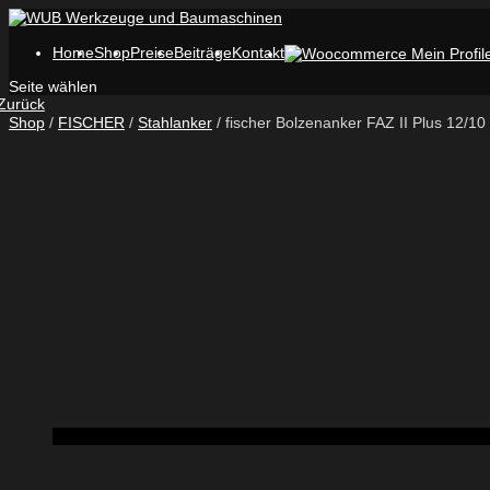
Home
Shop
Preise
Beiträge
Kontakt
Seite wählen
Zurück
Shop
/
FISCHER
/
Stahlanker
/ fischer Bolzenanker FAZ II Plus 12/10 