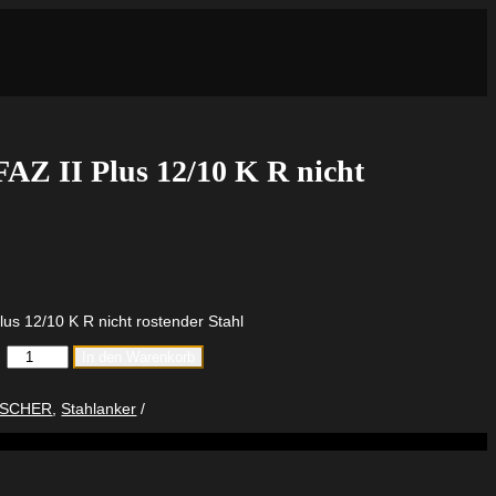
FAZ II Plus 12/10 K R nicht
lus 12/10 K R nicht rostender Stahl
fischer
In den Warenkorb
Bolzenanker
FAZ
II
ISCHER
,
Stahlanker
Plus
12/10
K
R
nicht