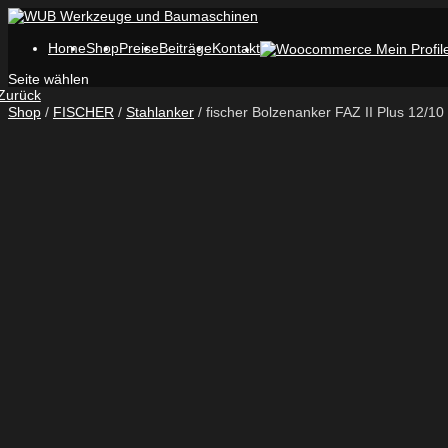
Home
Shop
Preise
Beiträge
Kontakt
Seite wählen
Zurück
Shop
/
FISCHER
/
Stahlanker
/ fischer Bolzenanker FAZ II Plus 12/10