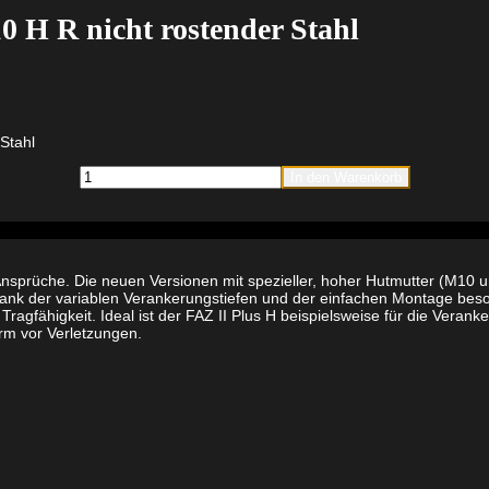
0 H R nicht rostender Stahl
 Stahl
fischer
In den Warenkorb
Bolzenanker
FAZ
II
Plus
12/10
H
 Ansprüche. Die neuen Versionen mit spezieller, hoher Hutmutter (M10 
R
nk der variablen Verankerungstiefen und der einfachen Montage besonde
nicht
ragfähigkeit. Ideal ist der FAZ II Plus H beispielsweise für die Veran
rostender
rm vor Verletzungen.
Stahl
Menge