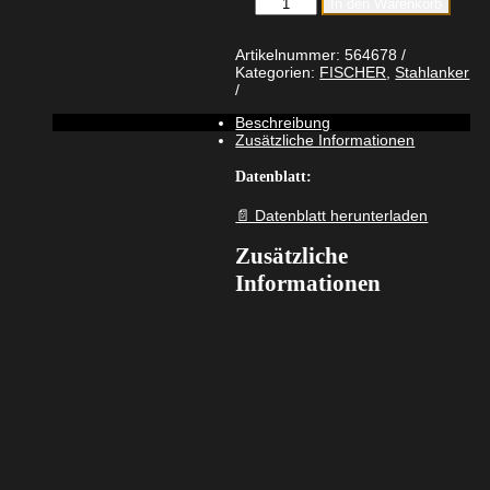
In den Warenkorb
Bolzenanker
FAZ
II
Artikelnummer:
564678
Plus
Kategorien:
FISCHER
,
Stahlanker
10/20
K
Beschreibung
R
Zusätzliche Informationen
nicht
rostender
Stahl
Datenblatt:
Menge
📄 Datenblatt herunterladen
Zusätzliche
Informationen