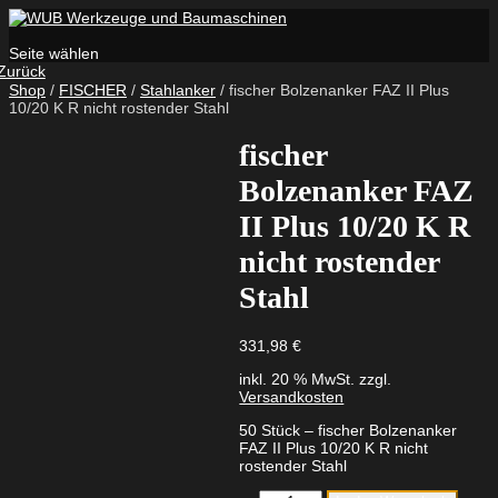
Seite wählen
Zurück
Shop
/
FISCHER
/
Stahlanker
/ fischer Bolzenanker FAZ II Plus
10/20 K R nicht rostender Stahl
fischer
Bolzenanker FAZ
II Plus 10/20 K R
nicht rostender
Stahl
331,98
€
inkl. 20 % MwSt.
zzgl.
Versandkosten
50 Stück – fischer Bolzenanker
FAZ II Plus 10/20 K R nicht
rostender Stahl
fischer