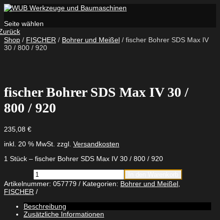
Seite wählen
Zurück
Shop
/
FISCHER
/
Bohrer und Meißel
/ fischer Bohrer SDS Max IV
30 / 800 / 920
fischer Bohrer SDS Max IV 30 /
800 / 920
235,08
€
inkl. 20 % MwSt.
zzgl.
Versandkosten
1 Stück – fischer Bohrer SDS Max IV 30 / 800 / 920
fischer
In den Warenkorb
Bohrer
Artikelnummer:
057779
Kategorien:
Bohrer und Meißel
,
SDS
FISCHER
Max
IV
Beschreibung
30
Zusätzliche Informationen
/