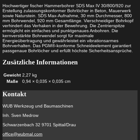
800
Hochwertiger fischer Hammerbohrer SDS Max IV 30/800/920 zur
/
Erstellung zulassungskonformer Bohrlöcher in Beton, Mauerwerk
920
sowie Naturstein. SDS Max-Aufnahme, 30 mm Durchmesser, 800
Menge
mm Bohrwendel, 920 mm Gesamtlänge. Vierschneidiger Bohrkopf
verhindert das Verhaken in der Bewehrung. Die Zentrierspitze
ermöglicht ein einfaches und punktgenaues Anbohren. Die
kernverstärkte Bohrwendel sorgt für maximale
Energieübertragung und gewährleistet ein vibrationsarmes
Bohrverhalten. Das PGM®-konforme Schneideelement garantiert
passgenaue Bohrlöcher und erfüllt höchste Sicherheitsansprüche.
Zusätzliche Informationen
Gewicht
2,27 kg
Maße
0,94 × 0,035 × 0,035 cm
Kontakt
WUB Werkzeug und Baumaschinen
Inh. Sven Medrow
Schwarzenbach 32 9701 Spittal/Drau
office@wubmal.com