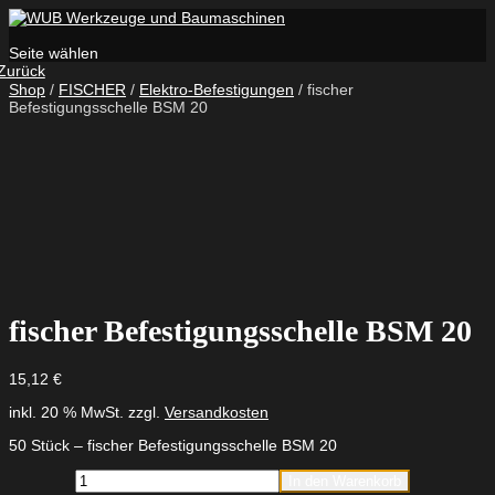
Seite wählen
Zurück
Shop
/
FISCHER
/
Elektro-Befestigungen
/ fischer
Befestigungsschelle BSM 20
fischer Befestigungsschelle BSM 20
15,12
€
inkl. 20 % MwSt.
zzgl.
Versandkosten
50 Stück – fischer Befestigungsschelle BSM 20
fischer
In den Warenkorb
Befestigungsschelle