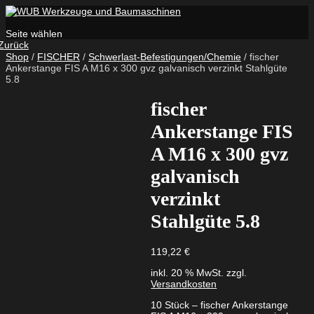
Seite wählen
Zurück
Shop
/
FISCHER
/
Schwerlast-Befestigungen/Chemie
/ fischer
Ankerstange FIS A M16 x 300 gvz galvanisch verzinkt Stahlgüte
5.8
fischer
Ankerstange FIS
A M16 x 300 gvz
galvanisch
verzinkt
Stahlgüte 5.8
119,22
€
inkl. 20 % MwSt.
zzgl.
Versandkosten
10 Stück – fischer Ankerstange