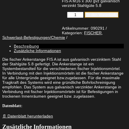
FIS A M16 x 300 gvz galvanisch
verzinkt Stahlgüte 5.8
fischer
In den Warenkorb
Ankerstange
FIS
A
Artikelnummer:
090291
M16
Kategorien:
FISCHER
,
x
Schwerlast-Befestigungen/Chemie
300
Beschreibung
gvz
Zusätzliche Informationen
galvanisch
verzinkt
Die fischer Ankerstange FIS A ist aus galvanisch verzinktem Stahl
Stahlgüte
der Stahlgüte 5.8 gefertigt. Die Ankerstange ist ein
5.8
Systembestandteil für die verschiedenen fischer Injektionsmörtel.
Menge
In Verbindung mit den Injektionsmörteln ist die fischer Ankerstange
für alle Untergründe geeignet bzw.zugelassen. Für die maximale
Tragkraft des Systems wird eine gründliche Bohrlochreinigung
empfohlen. Das System aus galvanisch verzinkter Ankerstange in
Verbindung mit fischer Injektionsmörteln ist für Befestigungen in
trockenen Innenräumen geeignet bzw. zugelassen.
Datenblatt:
📄 Datenblatt herunterladen
Zusätzliche Informationen