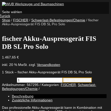
Seite wählen
Zurück
Shop
/
FISCHER
/
Schwerlast-Befestigungen/Chemie
/ fischer
Akku-Auspressgerät FIS DB SL Pro Solo
fischer Akku-Auspressgerät FIS
DB SL Pro Solo
1.467,65
€
inkl. 20 % MwSt.
zzgl.
Versandkosten
1 Stück – fischer Akku-Auspressgerät FIS DB SL Pro Solo
fischer
In den Warenkorb
Akku-
Artikelnummer:
567295
Kategorien:
FISCHER
,
Schwerlast-
Auspressgerät
Befestigungen/Chemie
FIS
DB
Beschreibung
SL
Zusätzliche Informationen
Pro
Solo
Das professionelle Akku-Auspressgerät kann in Kombination mit
Menge