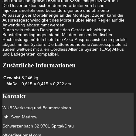
den Kartuschengrößen 585ml und 825ml eingesetzt werden.
Die Dosierfunktion sichert dem Verarbeiter von fischer
Injektionsmörteln eine besonders genaue und effiziente
Anpassung der Mörtelmenge an die Montage. Zudem kann die
Auspressgeschwindigkeit des Mörtels über einen Regler auf die
Anwendung abgestimmt werden.
Durch sein robutes Design hält das Gerät auch widrigen
Baustellenbedingungen stand. Mit den passenden fischer
Hochleistungsmörteln bietet die Akku-Auspresspistole ein perfekt
abgestimmtes System. Die batteriebetriebene Auspresspistole ist
zudem weltweit mit allen Cordless Alliance System (CAS) Akkus
und Ladegeräten kompatibel.
Zusätzliche Informationen
Gewicht
8,246 kg
Maße
0,615 × 0,415 × 0,222 cm
Kontakt
WUB Werkzeug und Baumaschinen
Inh. Sven Medrow
Schwarzenbach 32 9701 Spittal/Drau
office@wubmal.com