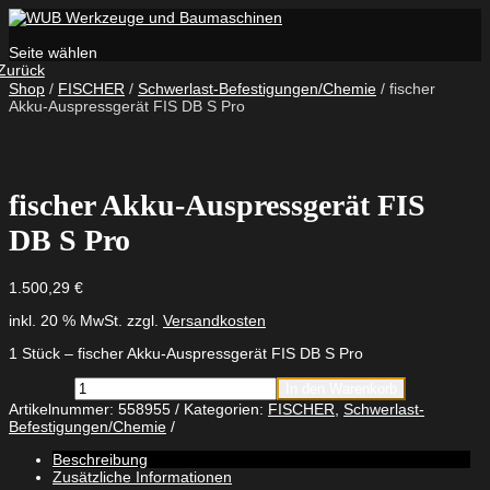
Seite wählen
Zurück
Shop
/
FISCHER
/
Schwerlast-Befestigungen/Chemie
/ fischer
Akku-Auspressgerät FIS DB S Pro
fischer Akku-Auspressgerät FIS
DB S Pro
1.500,29
€
inkl. 20 % MwSt.
zzgl.
Versandkosten
1 Stück – fischer Akku-Auspressgerät FIS DB S Pro
fischer
In den Warenkorb
Akku-
Artikelnummer:
558955
Kategorien:
FISCHER
,
Schwerlast-
Auspressgerät
Befestigungen/Chemie
FIS
DB
Beschreibung
S
Zusätzliche Informationen
Pro