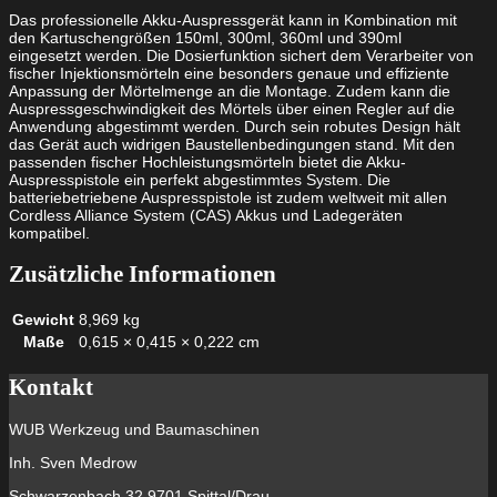
Menge
Das professionelle Akku-Auspressgerät kann in Kombination mit
den Kartuschengrößen 150ml, 300ml, 360ml und 390ml
eingesetzt werden. Die Dosierfunktion sichert dem Verarbeiter von
fischer Injektionsmörteln eine besonders genaue und effiziente
Anpassung der Mörtelmenge an die Montage. Zudem kann die
Auspressgeschwindigkeit des Mörtels über einen Regler auf die
Anwendung abgestimmt werden. Durch sein robutes Design hält
das Gerät auch widrigen Baustellenbedingungen stand. Mit den
passenden fischer Hochleistungsmörteln bietet die Akku-
Auspresspistole ein perfekt abgestimmtes System. Die
batteriebetriebene Auspresspistole ist zudem weltweit mit allen
Cordless Alliance System (CAS) Akkus und Ladegeräten
kompatibel.
Zusätzliche Informationen
Gewicht
8,969 kg
Maße
0,615 × 0,415 × 0,222 cm
Kontakt
WUB Werkzeug und Baumaschinen
Inh. Sven Medrow
Schwarzenbach 32 9701 Spittal/Drau