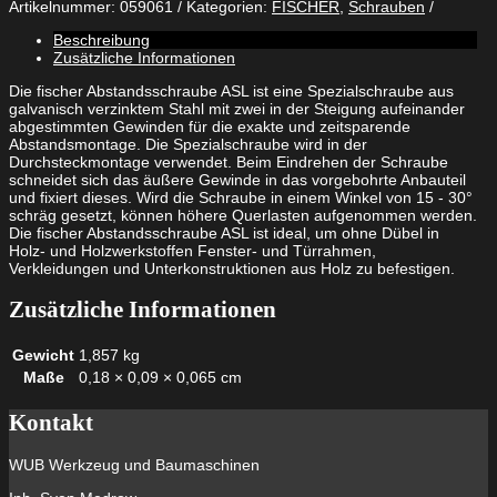
Artikelnummer:
059061
Kategorien:
FISCHER
,
Schrauben
ASL
6
Beschreibung
x
Zusätzliche Informationen
80
Menge
Die fischer Abstandsschraube ASL ist eine Spezialschraube aus
galvanisch verzinktem Stahl mit zwei in der Steigung aufeinander
abgestimmten Gewinden für die exakte und zeitsparende
Abstandsmontage. Die Spezialschraube wird in der
Durchsteckmontage verwendet. Beim Eindrehen der Schraube
schneidet sich das äußere Gewinde in das vorgebohrte Anbauteil
und fixiert dieses. Wird die Schraube in einem Winkel von 15 - 30°
schräg gesetzt, können höhere Querlasten aufgenommen werden.
Die fischer Abstandsschraube ASL ist ideal, um ohne Dübel in
Holz- und Holzwerkstoffen Fenster- und Türrahmen,
Verkleidungen und Unterkonstruktionen aus Holz zu befestigen.
Zusätzliche Informationen
Gewicht
1,857 kg
Maße
0,18 × 0,09 × 0,065 cm
Kontakt
WUB Werkzeug und Baumaschinen