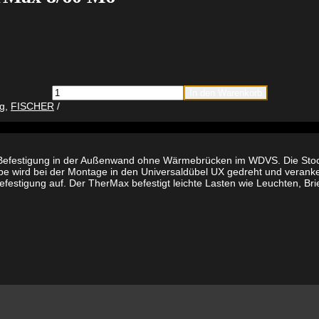
fischer
In den Warenkorb
Abstandsmontagesystem
g
,
FISCHER
TherMax
8/60
M6
Menge
Befestigung in der Außenwand ohne Wärmebrücken im WDVS. Die Stocks
e wird bei der Montage in den Universaldübel UX gedreht und veranker
estigung auf. Der TherMax befestigt leichte Lasten wie Leuchten, Bri