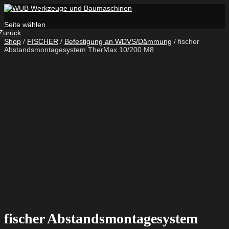
Seite wählen
Zurück
Shop
/
FISCHER
/
Befestigung an WDVS/Dämmung
/ fischer
Abstandsmontagesystem TherMax 10/200 M8
fischer Abstandsmontagesystem