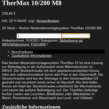
TherMax 10/200 M8
239,66
€
inkl. 20 % MwSt.
zzgl.
Versandkosten
20 Stück – fischer Abstandsmontagesystem TherMax 10/200 M8
fischer
In den Warenkorb
Abstandsmontagesystem
Artikelnummer:
514253
Kategorien:
Befestigung an
TherMax
WDVS/Dämmung
,
FISCHER
10/200
M8
Beschreibung
Menge
Zusätzliche Informationen
Das fischer Abstandsmontagesystem TherMax 10 ist eine Lösung
zur Befestigung in der Außenwand ohne Wärmebrücken im
WDVS. Die Stockschraube mit dem glasfaserverstärkten Konus
fräst sich selbstschneidend durch den Putz in den Dämmstoff. Die
Stockschraube wird bei der Montage in den Universaldübel UX
gedreht und verankert somit sicher im Baustoff. Der Anti-Kälte-
Konus am Kopf der Stockschraube unterbricht die Wärmebrücke
und nimmt die äußere Befestigung auf. Der TherMax befestigt
leichte Lasten wie Leuchten, Briefkästen oder Blitzableiter in
Beton, Porenbeton und Mauerwerk aus Loch- und Vollstein.
Zusätzliche Informationen