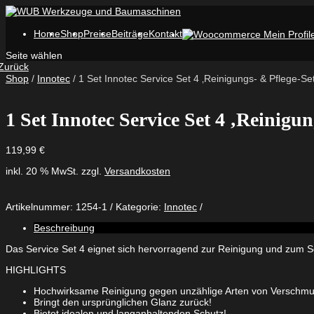
Home
Shop
Preise
Beiträge
Kontakt
Seite wählen
Zurück
Shop
/
Innotec
/ 1 Set Innotec Service Set 4 ‚Reinigungs- & Pflege-Set
1 Set Innotec Service Set 4 ‚Reinigun
119,99
€
inkl. 20 % MwSt.
zzgl.
Versandkosten
Artikelnummer:
1254-1
Kategorie:
Innotec
Beschreibung
Das Service Set 4 eignet sich hervorragend zur Reinigung und zum S
HIGHLIGHTS
Hochwirksame Reinigung gegen unzählige Arten von Verschmu
Bringt den ursprünglichen Glanz zurück!
Bietet idealen und langanhaltenden Schutz!