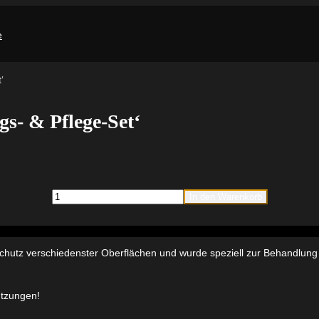
‘
gs- & Pflege-Set‘
1
In den Warenkorb
Set
Innotec
Service
Set
4
chutz verschiedenster Oberflächen und wurde speziell zur Behandlung
'Reinigungs-
&
Pflege-
tzungen!
Set'
Menge