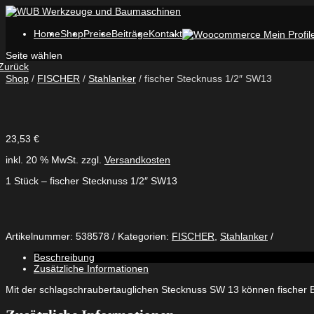
Home
Shop
Preise
Beiträge
Kontakt
Seite wählen
Zurück
Shop
/
FISCHER
/
Stahlanker
/ fischer Stecknuss 1/2″ SW13
23,53
€
inkl. 20 % MwSt.
zzgl.
Versandkosten
1 Stück – fischer Stecknuss 1/2″ SW13
Artikelnummer:
538578
Kategorien:
FISCHER
,
Stahlanker
Beschreibung
Zusätzliche Informationen
Mit der schlagschraubertauglichen Stecknuss SW 13 können fischer 