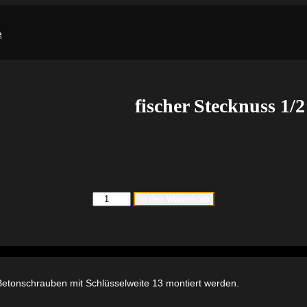
fischer Stecknuss 1
fischer
In den Warenkorb
Stecknuss
1/2"
SW13
Menge
Betonschrauben mit Schlüsselweite 13 montiert werden.